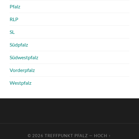
Pfalz
RLP
SL
Südpfalz
Südwestpfalz
Vorderpfalz
Westpfalz
© 2026
TREFFPUNKT PFALZ
—
HOCH ↑