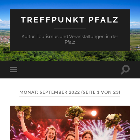
TREFFPUNKT PFALZ
Kultur, Tourismus und Veranstaltungen in der
Pfalz
Suchfe
Mobile-
ein-/a
Menü
ein-/ausblenden
MONAT:
SEPTEMBER 2022
(SEITE 1 VON 23)