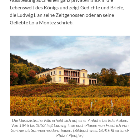
Lebenswelt des Königs und zeigt Gedichte und Briefe,
die Ludwig I. an seine Zeitgenossen oder an seine
Geliebte Lola Montez schrieb.
Die klassizistische Villa erhebt sich auf einer Anhöhe bei Edenkoben.
Von 1846 bis 1852 ließ Ludwig I. sie nach Plänen von Friedrich von
Gärtner als Sommerresidenz bauen. (Bildnachweis: GDKE Rheinland-
Pfalz / Pfeuffer)