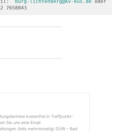
ail:  
burg-lichtenberg@kv-kus.de
 oder 
72 7658843