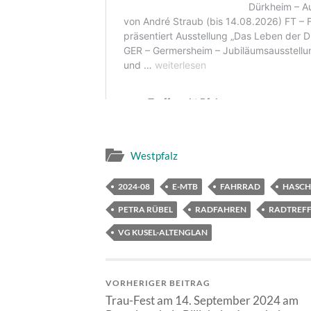
Westpfalz
2024-08
E-MTB
FAHRRAD
HASCH
PETRA RÜBEL
RADFAHREN
RADTREFF
VG KUSEL-ALTENGLAN
VORHERIGER BEITRAG
Trau-Fest am 14. September 2024 am