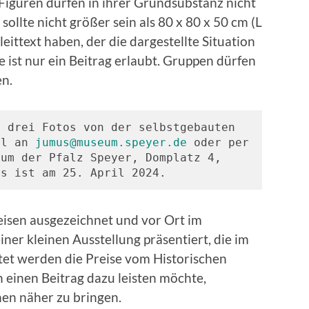
iguren dürfen in ihrer Grundsubstanz nicht
sollte nicht größer sein als 80 x 80 x 50 cm (L
eittext haben, der die dargestellte Situation
 ist nur ein Beitrag erlaubt. Gruppen dürfen
en.
 drei Fotos von der selbstgebauten 
il an 
jumus@museum.speyer.de
 oder per 
um der Pfalz Speyer, Domplatz 4, 
ss ist am 25. April 2024.
eisen ausgezeichnet und vor Ort im
ner kleinen Ausstellung präsentiert, die im
tet werden die Preise vom Historischen
ch einen Beitrag dazu leisten möchte,
en näher zu bringen.