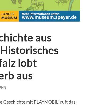
chichte aus
istorisches
alz lobt
erb aus
LUNG
he Geschichte mit PLAYMOBIL“ ruft das