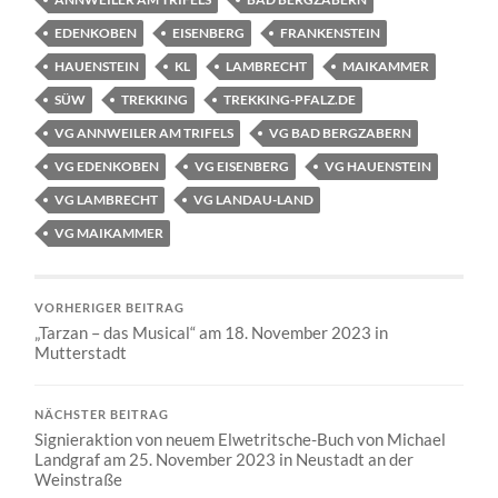
EDENKOBEN
EISENBERG
FRANKENSTEIN
HAUENSTEIN
KL
LAMBRECHT
MAIKAMMER
SÜW
TREKKING
TREKKING-PFALZ.DE
VG ANNWEILER AM TRIFELS
VG BAD BERGZABERN
VG EDENKOBEN
VG EISENBERG
VG HAUENSTEIN
VG LAMBRECHT
VG LANDAU-LAND
VG MAIKAMMER
VORHERIGER BEITRAG
„Tarzan – das Musical“ am 18. November 2023 in
Mutterstadt
NÄCHSTER BEITRAG
Signieraktion von neuem Elwetritsche-Buch von Michael
Landgraf am 25. November 2023 in Neustadt an der
Weinstraße