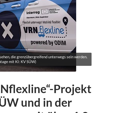
ssehen, die grenzübergreifend unterwegs sein werden.
tage mit KI: KV SÜW)
Nflexline“-Projekt
SÜW und in der