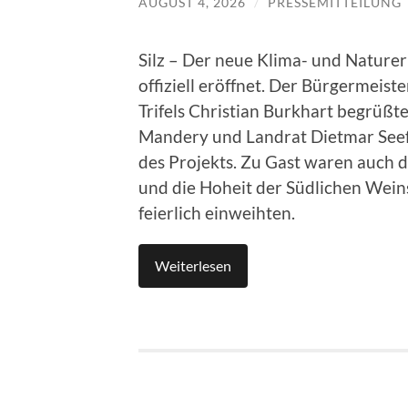
AUGUST 4, 2026
/
PRESSEMITTEILUNG
Silz – Der neue Klima- und Nature
offiziell eröffnet. Der Bürgermei
Trifels Christian Burkhart begrüßt
Mandery und Landrat Dietmar Seefe
des Projekts. Zu Gast waren auch die
und die Hoheit der Südlichen Wein
feierlich einweihten.
Weiterlesen