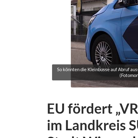
So könnten die Kleinbusse auf Abruf au
(Fotomon
EU fördert „VR
im Landkreis 