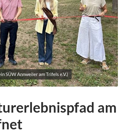
ein SÜW Annweiler am Trifels e.V.)
turerlebnispfad am
fnet