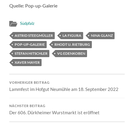
Quelle: Pop-up-Galerie
Südpfalz
ASTRID STEEGMÜLLER
LA FIGURA
NINA GLANZ
POP-UP-GALERIE
RHODT U. RIETBURG
STEFAN HITSCHLER
VG EDENKOBEN
XAVER MAYER
VORHERIGER BEITRAG
Lammfest im Hofgut Neumühle am 18. September 2022
NÄCHSTER BEITRAG
Der 606. Dürkheimer Wurstmarkt ist eröffnet