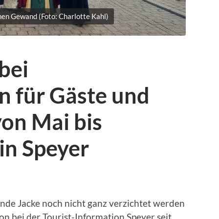
hen Gewand (Foto: Charlotte Kahl)
bei
n für Gäste und
on Mai bis
in Speyer
nde Jacke noch nicht ganz verzichtet werden
on bei der Tourist-Information Speyer seit