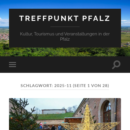
TREFFPUNKT PFALZ
Kultur, Tourismus und Veranstaltungen in der
Pfalz
Suchfe
Mobile-
ein-/a
Menü
ein-/ausblenden
SCHLAGWORT:
2025-11
(SEITE 1 VON 28)