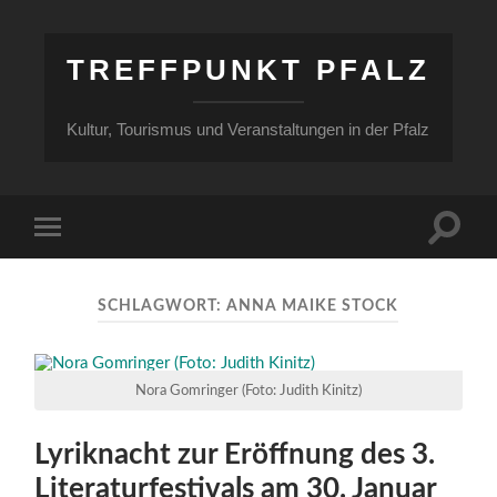
TREFFPUNKT PFALZ
Kultur, Tourismus und Veranstaltungen in der Pfalz
Suchfe
Mobile-
ein-/a
Menü
ein-/ausblenden
SCHLAGWORT:
ANNA MAIKE STOCK
Nora Gomringer (Foto: Judith Kinitz)
Lyriknacht zur Eröffnung des 3.
Literaturfestivals am 30. Januar