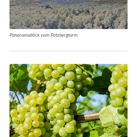
Panaramablick vom Potzbergturm