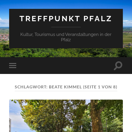
TREFFPUNKT PFALZ
Kultur, Tourismus und Veranstaltungen in der
Pfalz
Suchfe
Mobile-
ein-/a
Menü
ein-/ausblenden
SCHLAGWORT:
BEATE KIMMEL
(SEITE 1 VON 8)