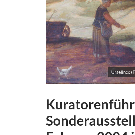
Urselincx (
Kuratorenführ
Sonderausstel