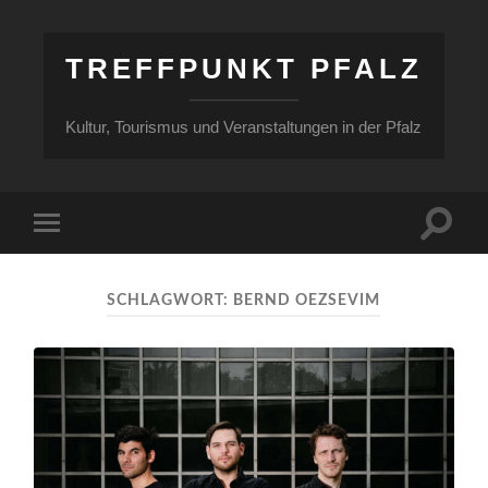
TREFFPUNKT PFALZ
Kultur, Tourismus und Veranstaltungen in der Pfalz
Suchfe
Mobile-
ein-/a
Menü
ein-/ausblenden
SCHLAGWORT:
BERND OEZSEVIM