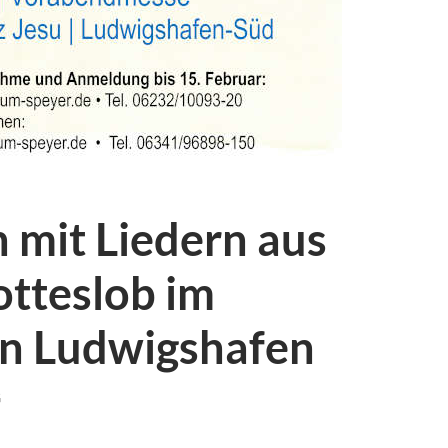
 mit Liedern aus
tteslob im
in Ludwigshafen
G