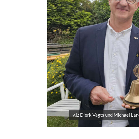
v.l.: Dierk Vagts und Michael La