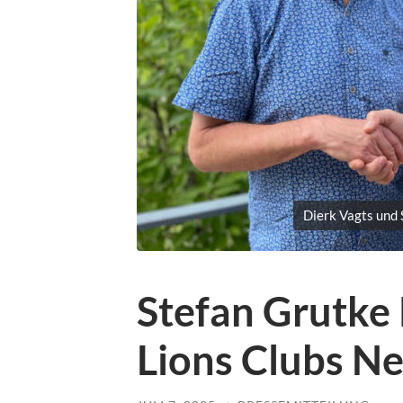
Dierk Vagts und 
Stefan Grutke 
Lions Clubs N