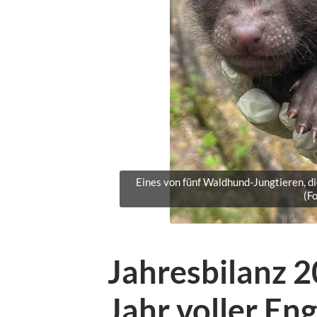
Eines von fünf Waldhund-Jungtieren, di
(F
Jahresbilanz 2
Jahr voller En