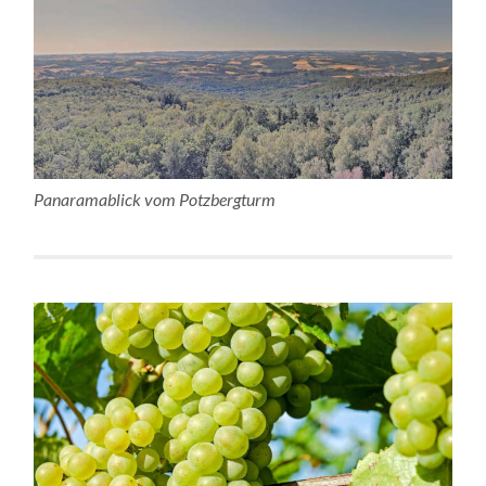
Panaramablick vom Potzbergturm