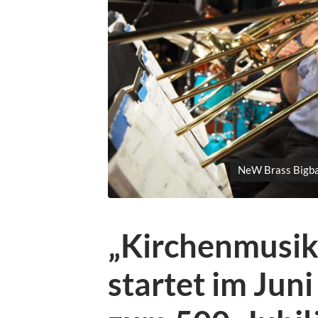
NeW Brass Bigba
„Kirchenmusik 
startet im Jun