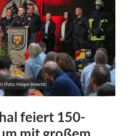
t (Foto: Holger Knecht)
al feiert 150-
läum mit großem