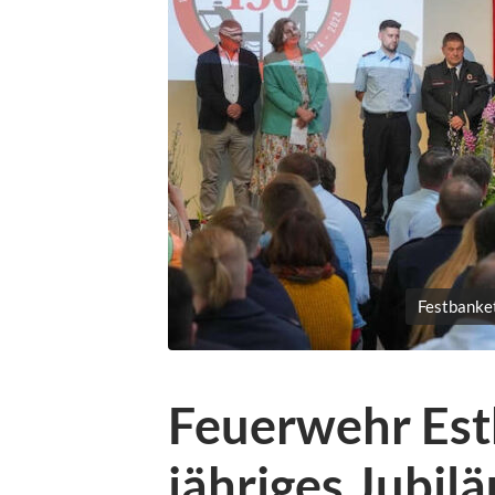
Festbanket
Feuerwehr Esth
jähriges Jubi