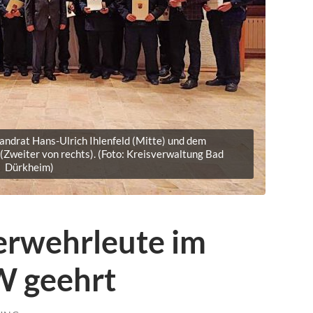
ndrat Hans-Ulrich Ihlenfeld (Mitte) und dem
Zweiter von rechts). (Foto: Kreisverwaltung Bad
Dürkheim)
erwehrleute im
W geehrt