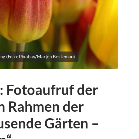
ling (Foto: Pixabay/Marjon Besteman)
: Fotoaufruf der
im Rahmen der
usende Gärten –