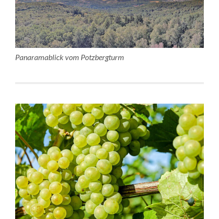
Panaramablick vom Potzbergturm