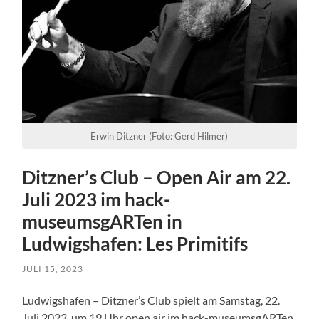
Erwin Ditzner (Foto: Gerd Hilmer)
Ditzner’s Club – Open Air am 22.
Juli 2023 im hack-
museumsgARTen in
Ludwigshafen: Les Primitifs
JULI 15, 2023
Ludwigshafen – Ditzner’s Club spielt am Samstag, 22.
Juli 2023, um 19 Uhr open air im hack-museumsgARTen