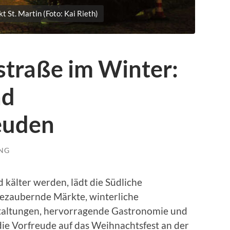
 St. Martin (Foto: Kai Rieth)
straße im Winter:
nd
euden
UNG
kälter werden, lädt die Südliche
Bezaubernde Märkte, winterliche
taltungen, hervorragende Gastronomie und
die Vorfreude auf das Weihnachtsfest an der