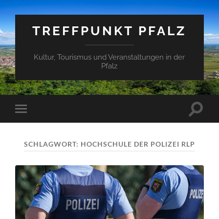
TREFFPUNKT PFALZ
Kultur, Tourismus und Veranstaltungen in der
Pfalz
Suchfe
Mobile-
ein-/a
Menü
ein-/ausblenden
SCHLAGWORT:
HOCHSCHULE DER POLIZEI RLP