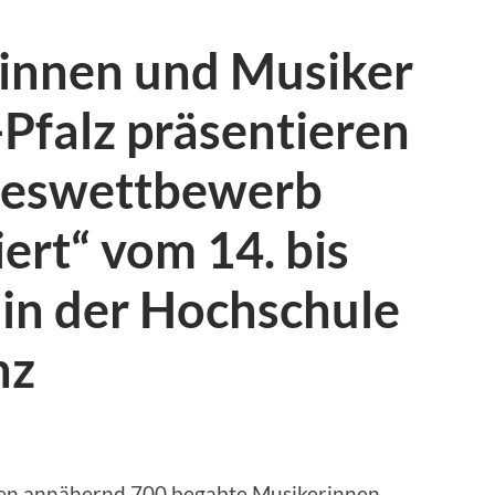
innen und Musiker
Pfalz präsentieren
deswettbewerb
ert“ vom 14. bis
 in der Hochschule
nz
men annähernd 700 begabte Musikerinnen