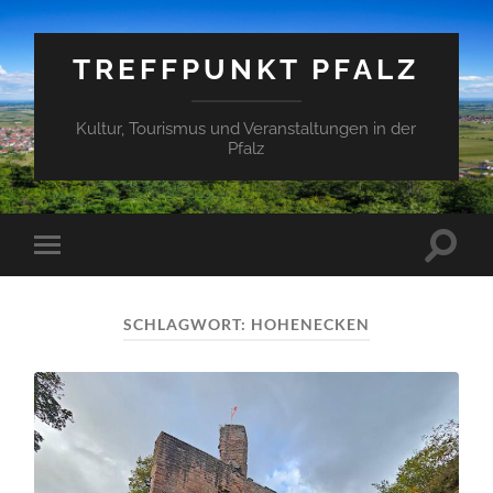
TREFFPUNKT PFALZ
Kultur, Tourismus und Veranstaltungen in der
Pfalz
Suchfe
Mobile-
ein-/a
Menü
ein-/ausblenden
SCHLAGWORT:
HOHENECKEN