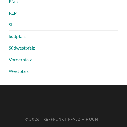
Pfalz
RLP
SL
Südpfalz
Südwestpfalz
Vorderpfalz
Westpfalz
© 2026
TREFFPUNKT PFALZ
—
HOCH ↑