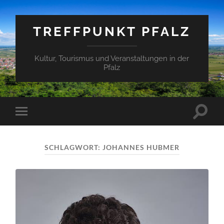
TREFFPUNKT PFALZ
Kultur, Tourismus und Veranstaltungen in der
Pfalz
Suchfe
Mobile-
ein-/a
Menü
ein-/ausblenden
SCHLAGWORT:
JOHANNES HUBMER