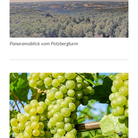
Panaramablick vom Potzbergturm