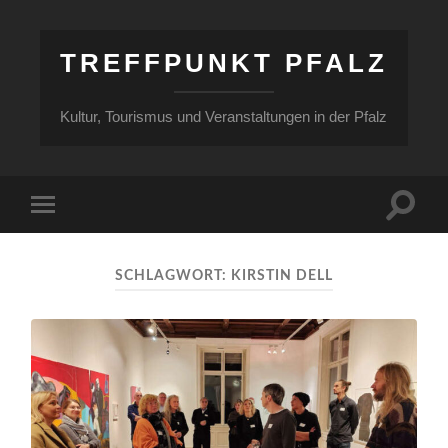
TREFFPUNKT PFALZ
Kultur, Tourismus und Veranstaltungen in der Pfalz
Suchfe
Mobile-
ein-/a
Menü
ein-/ausblenden
SCHLAGWORT:
KIRSTIN DELL