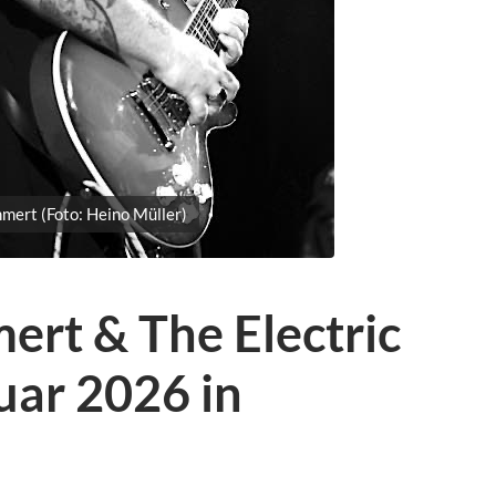
ert (Foto: Heino Müller)
rt & The Electric
uar 2026 in