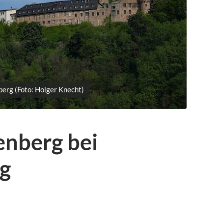
berg (Foto: Holger Knecht)
enberg bei
rg