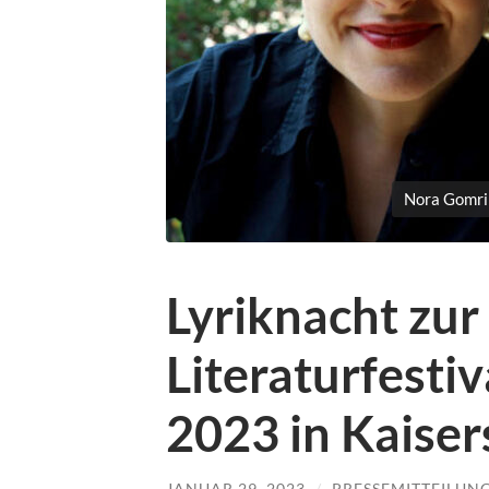
Nora Gomrin
Lyriknacht zur
Literaturfesti
2023 in Kaiser
JANUAR 29, 2023
/
PRESSEMITTEILUN