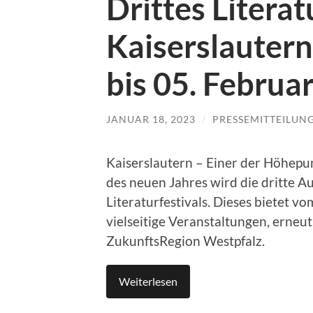
Drittes Literat
Kaiserslautern
bis 05. Februa
JANUAR 18, 2023
/
PRESSEMITTEILUN
Kaiserslautern – Einer der Höhepun
des neuen Jahres wird die dritte A
Literaturfestivals. Dieses bietet v
vielseitige Veranstaltungen, erneu
ZukunftsRegion Westpfalz.
Weiterlesen