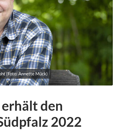
foht (Foto: Annette Mück)
 erhält den
 Südpfalz 2022