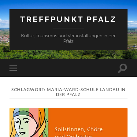
TREFFPUNKT PFALZ
Kultur, Tourismus und Veranstaltungen in der
Pfalz
Suchfe
Mobile-
ein-/a
Menü
ein-/ausblenden
SCHLAGWORT:
MARIA-WARD-SCHULE LANDAU IN
DER PFALZ