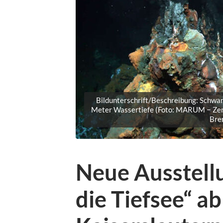
Bildunterschrift/Beschreibung: Schwa
Meter Wassertiefe (Foto: MARUM − Zen
Bre
Neue Ausstellu
die Tiefsee“ ab