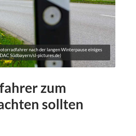
Motorradfahrer nach der langen Winterpause einiges
ADAC Südbayern/sl-pictures.de)
fahrer zum
achten sollten