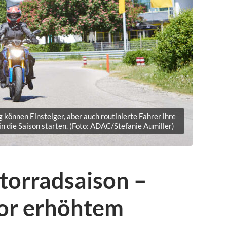
können Einsteiger, aber auch routinierte Fahrer ihre
in die Saison starten. (Foto: ADAC/Stefanie Aumiller)
otorradsaison –
or erhöhtem