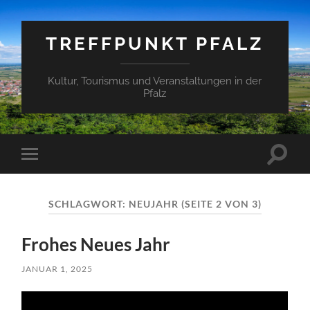
TREFFPUNKT PFALZ
Kultur, Tourismus und Veranstaltungen in der
Pfalz
Suchfe
Mobile-
ein-/a
Menü
ein-/ausblenden
SCHLAGWORT:
NEUJAHR
(SEITE 2 VON 3)
Frohes Neues Jahr
JANUAR 1, 2025