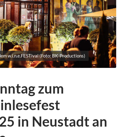
em w.i.n.e.FESTival (Foto: BK-Productions)
onntag zum
nlesefest
25 in Neustadt an