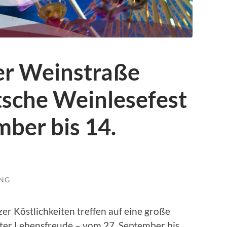
er Weinstraße
tsche Weinlesefest
ber bis 14.
UNG
er Köstlichkeiten treffen auf eine große
ter Lebensfreude – vom 27. September bis