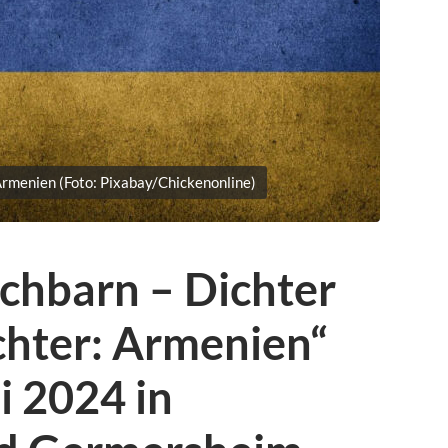
Armenien (Foto: Pixabay/Chickenonline)
chbarn – Dichter
chter: Armenien“
i 2024 in