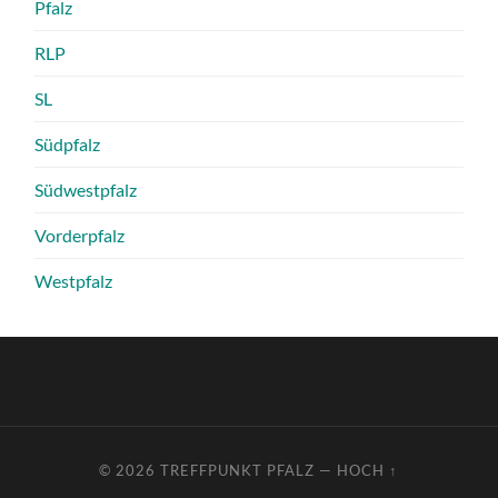
Pfalz
RLP
SL
Südpfalz
Südwestpfalz
Vorderpfalz
Westpfalz
© 2026
TREFFPUNKT PFALZ
—
HOCH ↑