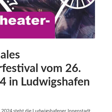
nales
festival vom 26.
024 in Ludwigshafen
i 2024 steht die Ludwigshafener Innenstadt