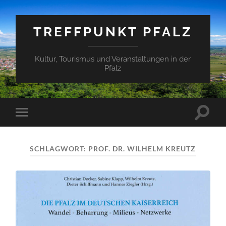
TREFFPUNKT PFALZ
Kultur, Tourismus und Veranstaltungen in der
Pfalz
Suchfe
Mobile-
ein-/a
Menü
ein-/ausblenden
SCHLAGWORT:
PROF. DR. WILHELM KREUTZ