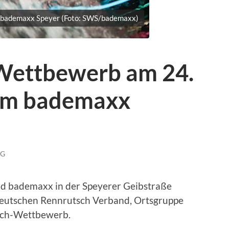
 bademaxx Speyer (Foto: SWS/bademaxx)
Wettbewerb am 24.
 im bademaxx
NG
ad bademaxx in der Speyerer Geibstraße
eutschen Rennrutsch Verband, Ortsgruppe
sch-Wettbewerb.