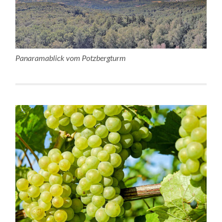
Panaramablick vom Potzbergturm