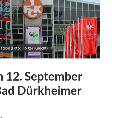
tadion (Foto: Holger Knecht)
 12. September
Bad Dürkheimer
UNG