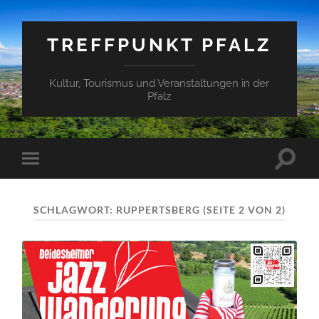
TREFFPUNKT PFALZ
Kultur, Tourismus und Veranstaltungen in der
Pfalz
Suchfe
Mobile-
ein-/a
Menü
ein-/ausblenden
SCHLAGWORT:
RUPPERTSBERG
(SEITE 2 VON 2)