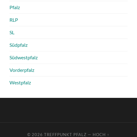
Pfalz
RLP
SL
Südpfalz
Südwestpfalz
Vorderpfalz
Westpfalz
© 2026
TREFFPUNKT PFALZ
—
HOCH ↑